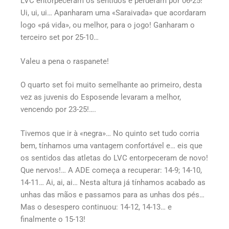
LVC entorpeceram os sentidos e perderam por 06-25!
Ui, ui, ui… Apanharam uma «Saraivada» que acordaram
logo «pá vida», ou melhor, para o jogo! Ganharam o
terceiro set por 25-10…
Valeu a pena o raspanete!
O quarto set foi muito semelhante ao primeiro, desta
vez as juvenis do Esposende levaram a melhor,
vencendo por 23-25!….
Tivemos que ir à «negra»… No quinto set tudo corria
bem, tínhamos uma vantagem confortável e… eis que
os sentidos das atletas do LVC entorpeceram de novo!
Que nervos!… A ADE começa a recuperar: 14-9; 14-10,
14-11… Ai, ai, ai… Nesta altura já tínhamos acabado as
unhas das mãos e passamos para as unhas dos pés…
Mas o desespero continuou: 14-12, 14-13… e
finalmente o 15-13!