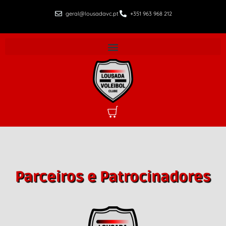
geral@lousadavc.pt
+351 963 968 212
Parceiros e Patrocinadores