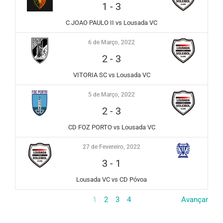
1
-
3
C JOAO PAULO II vs Lousada VC
6 de Março, 2022
2
-
3
VITORIA SC vs Lousada VC
5 de Março, 2022
2
-
3
CD FOZ PORTO vs Lousada VC
27 de Fevereiro, 2022
3
-
1
Lousada VC vs CD Póvoa
1
2
3
4
Avançar