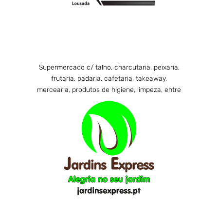
frutaria, padaria, cafetaria, takeaway,
mercearia, produtos de higiene, limpeza, entre
outros serviços. Onde há qualidade, simpatia,
disponibilidade e preços imbatíveis.
Supermercado c/ talho, charcutaria, peixaria,
Visitar
frutaria, padaria, cafetaria, takeaway,
mercearia, produtos de higiene, limpeza, entre
outros serviços.
Jardins Express
Jardins Express by José Capela. Com mais de
20 anos de prática, dedica-se à construção de
espaços verdes e à partilha de conhecimentos
para ajudar outros.
Visitar