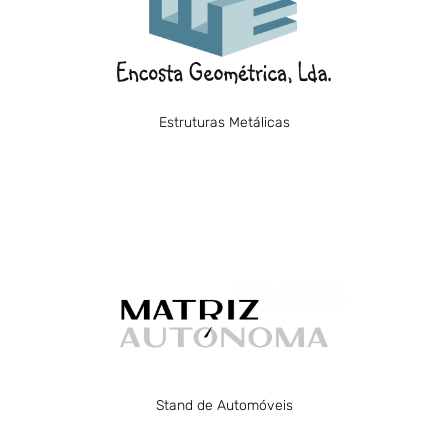
ferro(pavilhões industriais), coberturas,
revestimentos, escadas metálicas, caixilharias
em aluminio e PVC, todo o tipo de trabalhos em
inox, portões. Visite-nos!!!!
Estruturas Metálicas
Visitar
Matriz Autónoma
Desempenhamos as nossas funções tendo por
base três pilares: satisfação do cliente, serviço
de excelência e confiança.
Stand de Automóveis
Visitar