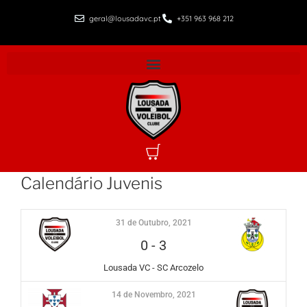
geral@lousadavc.pt
+351 963 968 212
Calendário Juvenis
31 de Outubro, 2021
0
-
3
Lousada VC - SC Arcozelo
14 de Novembro, 2021