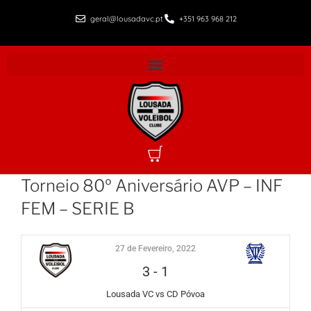
geral@lousadavc.pt
+351 963 968 212
Torneio 80º Aniversário AVP – INF
FEM – SERIE B
27 de Fevereiro, 2022
3
-
1
Lousada VC vs CD Póvoa