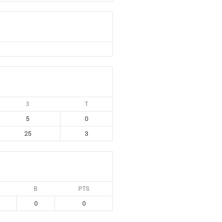
3
T
5
0
25
3
B
PTS
0
0