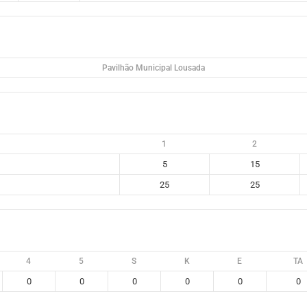
Pavilhão Municipal Lousada
1
2
5
15
25
25
4
5
S
K
E
TA
0
0
0
0
0
0