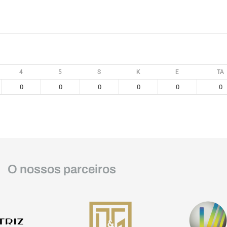
4
5
S
K
E
TA
0
0
0
0
0
0
O nossos parceiros