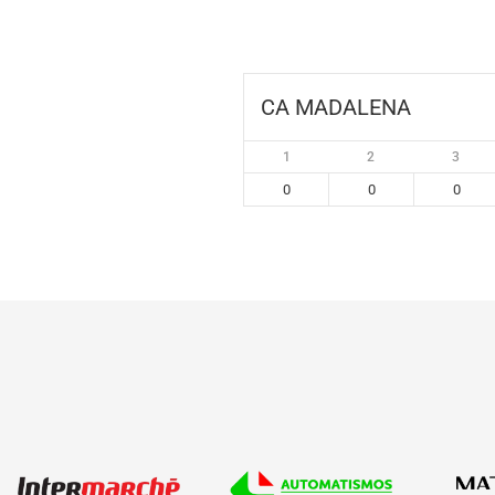
CA MADALENA
1
2
3
0
0
0