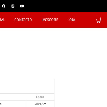
UAL
CONTACTO
LVCSCORE
LOJA
Época
s
2021/22