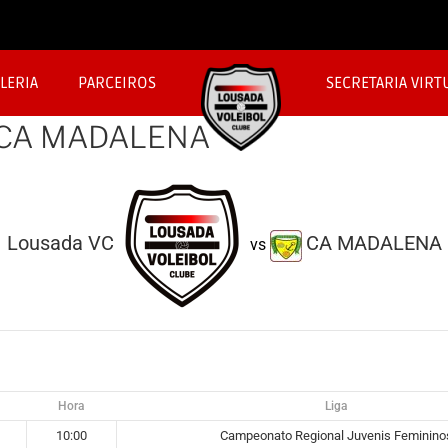
LERIA
PARCEIROS
SECRETARIA VIRT
 CA MADALENA
Lousada VC
CA MADALENA
vs
Hora
Liga
10:00
Campeonato Regional Juvenis Feminino