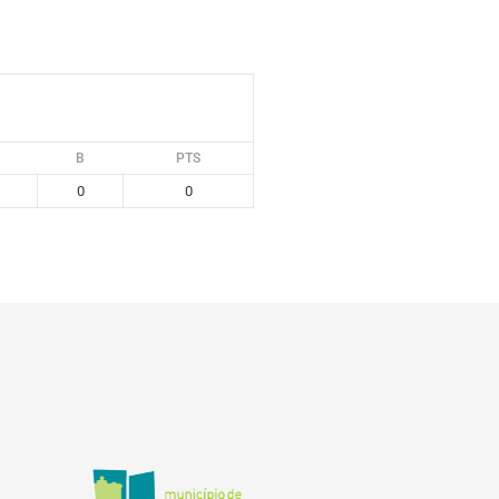
B
PTS
0
0