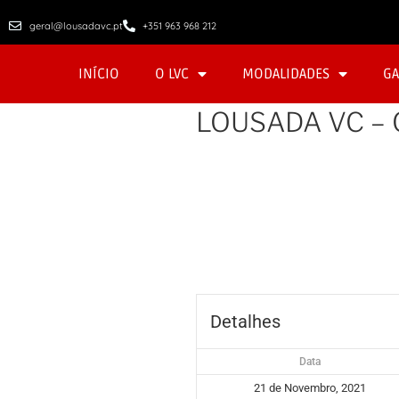
geral@lousadavc.pt
+351 963 968 212
INÍCIO
O LVC
MODALIDADES
GA
LOUSADA VC –
Detalhes
Data
21 de Novembro, 2021