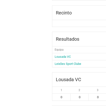
Recinto
Resultados
Equipa
Lousada VC
Leixões Sport Clube
Lousada VC
1
2
3
0
0
0