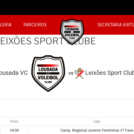
LERIA
PARCEIROS
SECRETARIA VIRT
 LEIXÕES SPORT CLUBE
ousada VC
Leixões Sport Clu
vs
Hora
Liga
18:00
Camp. Regional Juvenis Femininos 2ª Fase