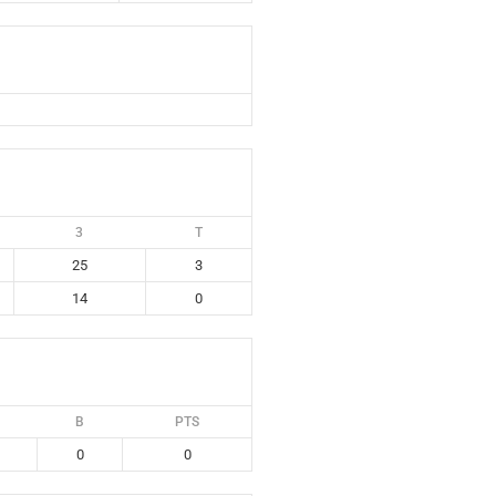
3
T
25
3
14
0
B
PTS
0
0