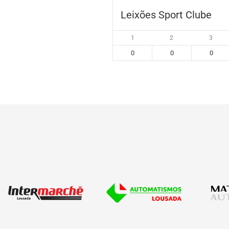
Leixões Sport Clube
1
2
3
0
0
0