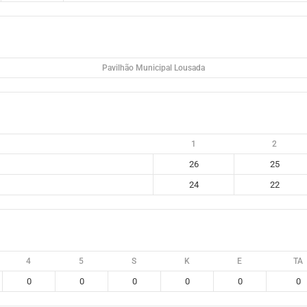
Pavilhão Municipal Lousada
1
2
26
25
24
22
4
5
S
K
E
TA
0
0
0
0
0
0