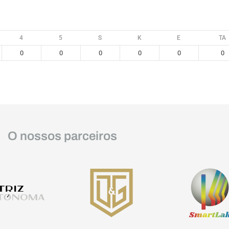
4
5
S
K
E
TA
0
0
0
0
0
0
O nossos parceiros