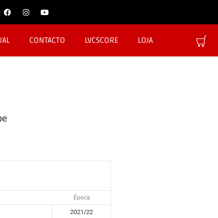
UAL
CONTACTO
LVCSCORE
LOJA
be
Época
2021/22