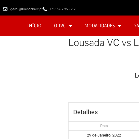
geral@lousadavc.pt
+351 963 968 212
INÍCIO
O LVC
MODALIDADES
GA
Lousada VC vs
L
Detalhes
Data
29 de Janeiro, 2022