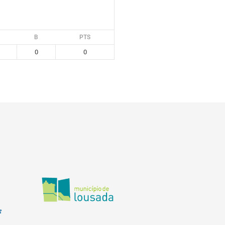
B
PTS
0
0