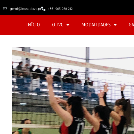
geral@lousadavc.pt
+351 963 968 212
INÍCIO
O LVC
MODALIDADES
GA