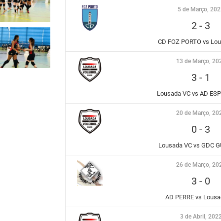
5 de Março, 20
2
-
3
CD FOZ PORTO vs Lou
13 de Março, 20
3
-
1
Lousada VC vs AD E
20 de Março, 20
0
-
3
Lousada VC vs GDC G
26 de Março, 20
3
-
0
AD PERRE vs Lousa
3 de Abril, 202