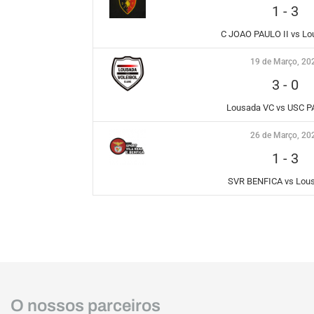
1
-
3
C JOAO PAULO II vs L
19 de Março, 20
3
-
0
Lousada VC vs USC 
26 de Março, 20
1
-
3
SVR BENFICA vs Lou
O nossos parceiros