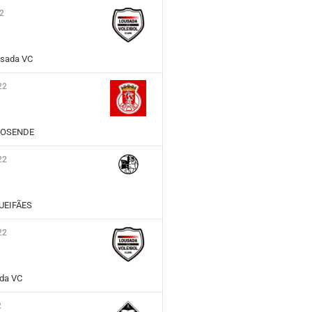
22
sada VC
22
SPOSENDE
22
UEIFÃES
22
da VC
2