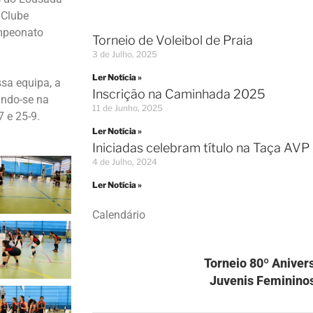
 Clube
ampeonato
Torneio de Voleibol de Praia
3 de Julho, 2025
Ler Notícia »
sa equipa, a
Inscrição na Caminhada 2025
indo-se na
11 de Junho, 2025
7 e 25-9.
Ler Notícia »
Iniciadas celebram título na Taça AV
4 de Julho, 2024
Ler Notícia »
Calendário
Torneio 80º Aniver
Juvenis Femininos