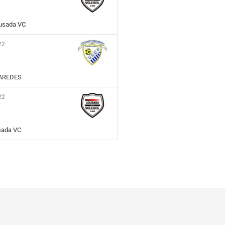
ousada VC
22
PAREDES
22
sada VC