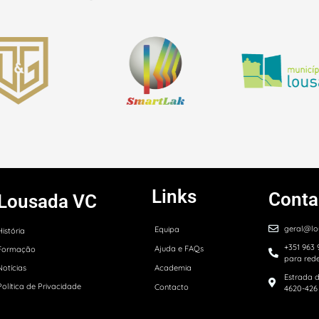
Links
Conta
Lousada VC
geral@lo
Equipa
História
+351 963
Ajuda e FAQs
Formação
para red
Notícias
Academia
Estrada d
Política de Privacidade
Contacto
4620-426