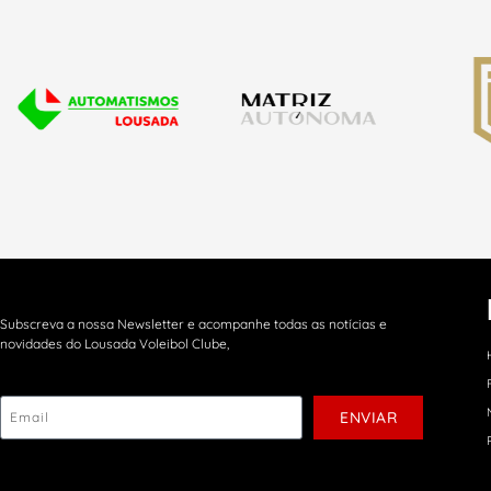
Subscreva a nossa Newsletter e acompanhe todas as notícias e
novidades do Lousada Voleibol Clube,
ENVIAR