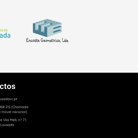
ctos
usadavc.pt
 968 212 (Chamada
e móvel nacional)
e Vila Meã, n.º 71
 Lousada