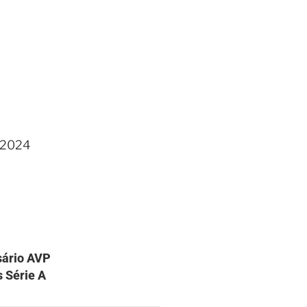
P 2024
sário AVP
 Série A