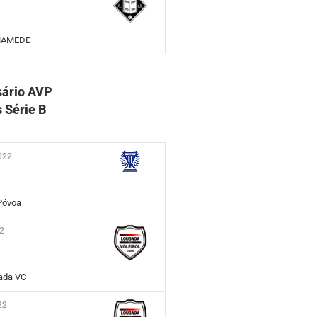
 MAMEDE
sário AVP
 Série B
2022
Póvoa
22
ada VC
22