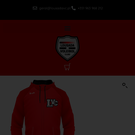
geral@lousadavc.pt
+351 963 968 212