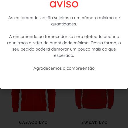
aviso
Excelente para depois do treino, para manter a
temperatura corporal.
Composição: 100% algodão.
As encomendas estão sujeitas a um número mínimo de
quantidades.
A encomenda ao fornecedor só será efetuada quando
reunirmos a referida quantidade mínima. Dessa forma, o
seu pedido poderá demorar um pouco mais do que
Produtos Relacionados
esperado.
Agradecemos a compreensão
CASACO LVC
SWEAT LVC