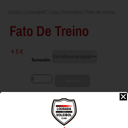
Início
/
LousadaVC Loja
/
Vestuário
/ Fato de treino
Fato De Treino
45
€
Tamanho
Adicionar
Descrição
Informação adicional
Descrição