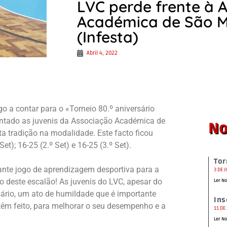
LVC perde frente à 
Académica de São
(Infesta)
Abril 4, 2022
o a contar para o «Torneio 80.º aniversário
ontado as juvenis da Associação Académica de
No
tradição na modalidade. Este facto ficou
t); 16-25 (2.º Set) e 16-25 (3.º Set).
Tor
tante jogo de aprendizagem desportiva para a
3 DE 
 deste escalão! As juvenis do LVC, apesar do
Ler No
ário, um ato de humildade que é importante
Ins
 têm feito, para melhorar o seu desempenho e a
11 DE
Ler No