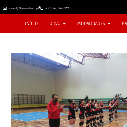
geral@lousadavc.pt
+351 963 968 212
INÍCIO
O LVC
MODALIDADES
GA