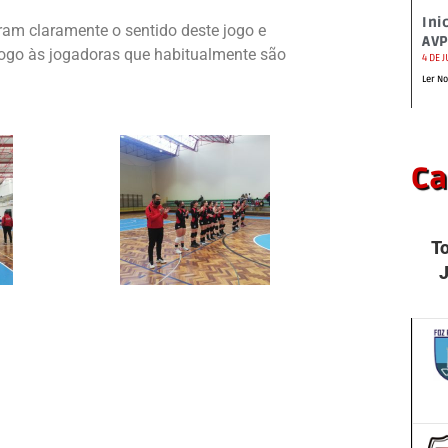
Ini
ram claramente o sentido deste jogo e
AVP
jogo às jogadoras que habitualmente são
4 DE 
Ler No
Ca
T
J