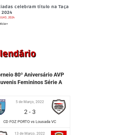
ciadas celebram título na Taça
 2024
JULHO, 2024
tícia »
lendário
orneio 80º Aniversário AVP
uvenis Femininos Série A
5 de Março, 2022
2
-
3
CD FOZ PORTO vs Lousada VC
13 de Março, 2022