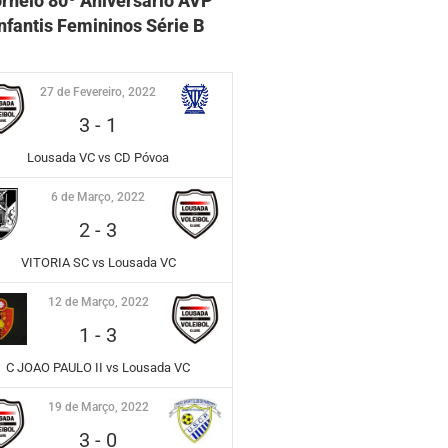
orneio 80º Aniversário AVP
nfantis Femininos Série B
27 de Fevereiro, 2022
3
-
1
Lousada VC vs CD Póvoa
6 de Março, 2022
2
-
3
VITORIA SC vs Lousada VC
12 de Março, 2022
1
-
3
C JOAO PAULO II vs Lousada VC
19 de Março, 2022
3
-
0