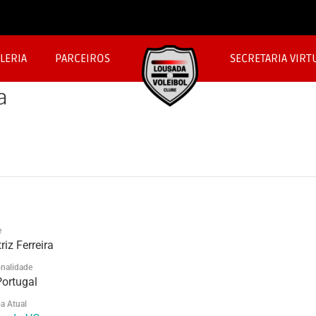
LERIA
PARCEIROS
SECRETARIA VIRT
a
e
riz Ferreira
nalidade
Portugal
a Atual