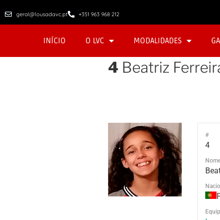
geral@lousadavc.pt
+351 963 968 212
INÍCIO
O LVC
MODALIDADES
GA
4
Beatriz Ferreir
#
4
Nom
Beat
Nacio
Equip