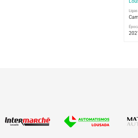
Lou
Ligas
Cam
Époc
202