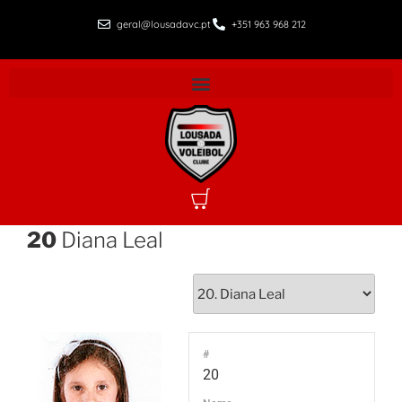
geral@lousadavc.pt
+351 963 968 212
20
Diana Leal
#
20