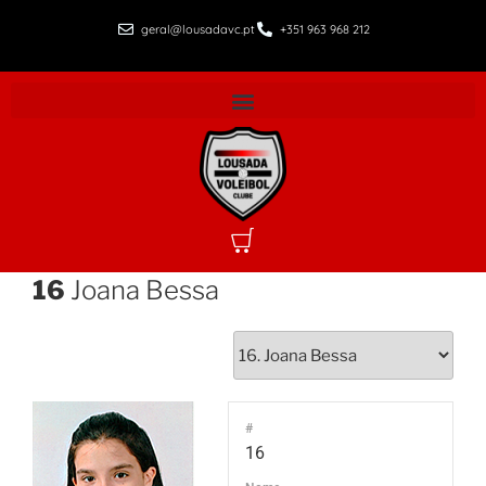
geral@lousadavc.pt
+351 963 968 212
16
Joana Bessa
#
16