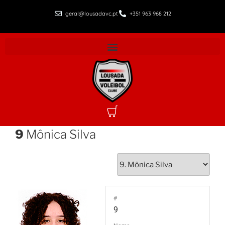
geral@lousadavc.pt
+351 963 968 212
9
Mônica Silva
#
9