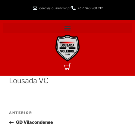
geral@lousadavc.pt
+351 963 968 212
Lousada VC
ANTERIOR
GD Vilacondense