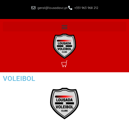
geral@lousadavc.pt
+351 963 968 212
VOLEIBOL